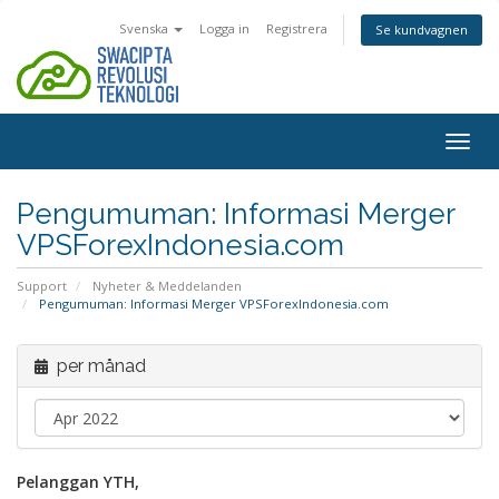
Svenska
Logga in
Registrera
Se kundvagnen
Togg
navig
Pengumuman: Informasi Merger
VPSForexIndonesia.com
Support
Nyheter & Meddelanden
Pengumuman: Informasi Merger VPSForexIndonesia.com
per månad
Pelanggan YTH,