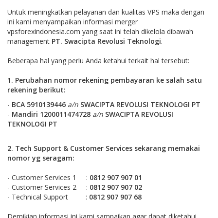
Untuk meningkatkan pelayanan dan kualitas VPS maka dengan
ini kami menyampaikan informasi merger
vpsforexindonesia.com yang saat ini telah dikelola dibawah
management
PT. Swacipta Revolusi Teknologi
.
Beberapa hal yang perlu Anda ketahui terkait hal tersebut:
1. Perubahan nomor rekening pembayaran ke salah satu
rekening berikut
:
-
BCA
5910139446
a/n
SWACIPTA REVOLUSI TEKNOLOGI PT
-
Mandiri 1200011474728
a/n
SWACIPTA REVOLUSI
TEKNOLOGI PT
2. Tech Support & Customer Services sekarang memakai
nomor yg seragam:
- Customer Services 1 :
0812 907 907 01
- Customer Services 2 :
0812 907 907 02
- Technical Support :
0812 907 907 68
Demikian informasi ini kami sampaikan agar dapat diketahui