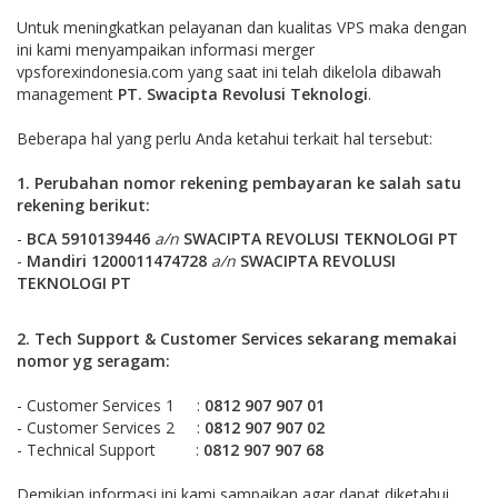
Untuk meningkatkan pelayanan dan kualitas VPS maka dengan
ini kami menyampaikan informasi merger
vpsforexindonesia.com yang saat ini telah dikelola dibawah
management
PT. Swacipta Revolusi Teknologi
.
Beberapa hal yang perlu Anda ketahui terkait hal tersebut:
1. Perubahan nomor rekening pembayaran ke salah satu
rekening berikut
:
-
BCA
5910139446
a/n
SWACIPTA REVOLUSI TEKNOLOGI PT
-
Mandiri 1200011474728
a/n
SWACIPTA REVOLUSI
TEKNOLOGI PT
2. Tech Support & Customer Services sekarang memakai
nomor yg seragam:
- Customer Services 1 :
0812 907 907 01
- Customer Services 2 :
0812 907 907 02
- Technical Support :
0812 907 907 68
Demikian informasi ini kami sampaikan agar dapat diketahui