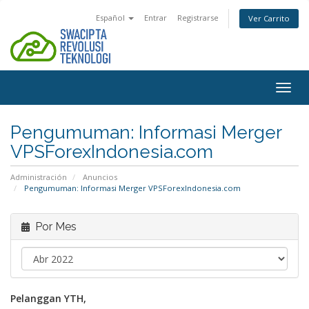
Español
Entrar
Registrarse
Ver Carrito
Alter
Nave
Pengumuman: Informasi Merger
VPSForexIndonesia.com
Administración
Anuncios
Pengumuman: Informasi Merger VPSForexIndonesia.com
Por Mes
Pelanggan YTH,