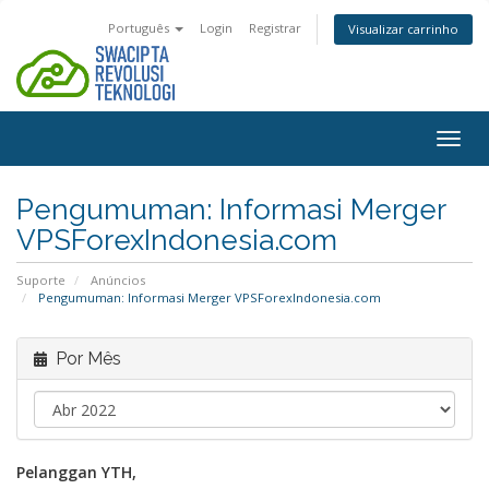
Português
Login
Registrar
Visualizar carrinho
Alter
nave
Pengumuman: Informasi Merger
VPSForexIndonesia.com
Suporte
Anúncios
Pengumuman: Informasi Merger VPSForexIndonesia.com
Por Mês
Pelanggan YTH,