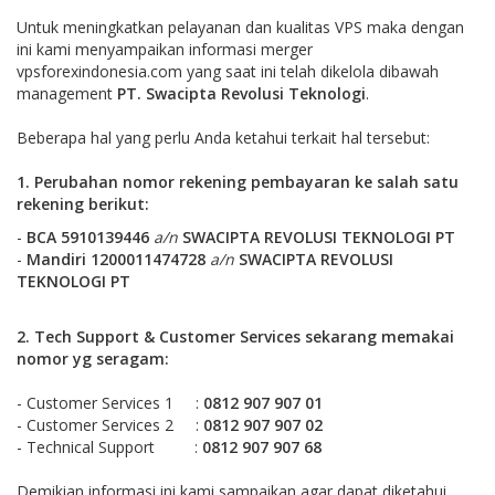
Untuk meningkatkan pelayanan dan kualitas VPS maka dengan
ini kami menyampaikan informasi merger
vpsforexindonesia.com yang saat ini telah dikelola dibawah
management
PT. Swacipta Revolusi Teknologi
.
Beberapa hal yang perlu Anda ketahui terkait hal tersebut:
1. Perubahan nomor rekening pembayaran ke salah satu
rekening berikut
:
-
BCA
5910139446
a/n
SWACIPTA REVOLUSI TEKNOLOGI PT
-
Mandiri 1200011474728
a/n
SWACIPTA REVOLUSI
TEKNOLOGI PT
2. Tech Support & Customer Services sekarang memakai
nomor yg seragam:
- Customer Services 1 :
0812 907 907 01
- Customer Services 2 :
0812 907 907 02
- Technical Support :
0812 907 907 68
Demikian informasi ini kami sampaikan agar dapat diketahui