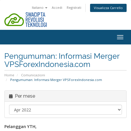
Italiano
Accedi
Registrati
Visualizza Carrello
Attiv
Navi
Pengumuman: Informasi Merger
VPSForexIndonesia.com
Home
Comunicazioni
Pengumuman: Informasi Merger VPSForexIndonesia.com
Per mese
Pelanggan YTH,