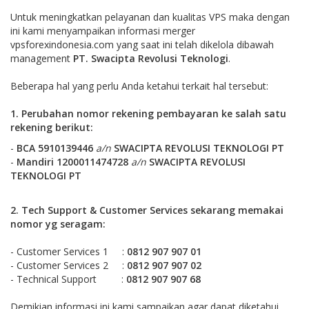
Untuk meningkatkan pelayanan dan kualitas VPS maka dengan
ini kami menyampaikan informasi merger
vpsforexindonesia.com yang saat ini telah dikelola dibawah
management
PT. Swacipta Revolusi Teknologi
.
Beberapa hal yang perlu Anda ketahui terkait hal tersebut:
1. Perubahan nomor rekening pembayaran ke salah satu
rekening berikut
:
-
BCA
5910139446
a/n
SWACIPTA REVOLUSI TEKNOLOGI PT
-
Mandiri 1200011474728
a/n
SWACIPTA REVOLUSI
TEKNOLOGI PT
2. Tech Support & Customer Services sekarang memakai
nomor yg seragam:
- Customer Services 1 :
0812 907 907 01
- Customer Services 2 :
0812 907 907 02
- Technical Support :
0812 907 907 68
Demikian informasi ini kami sampaikan agar dapat diketahui