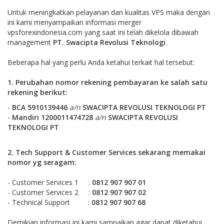
Untuk meningkatkan pelayanan dan kualitas VPS maka dengan
ini kami menyampaikan informasi merger
vpsforexindonesia.com yang saat ini telah dikelola dibawah
management
PT. Swacipta Revolusi Teknologi
.
Beberapa hal yang perlu Anda ketahui terkait hal tersebut:
1. Perubahan nomor rekening pembayaran ke salah satu
rekening berikut
:
-
BCA
5910139446
a/n
SWACIPTA REVOLUSI TEKNOLOGI PT
-
Mandiri 1200011474728
a/n
SWACIPTA REVOLUSI
TEKNOLOGI PT
2. Tech Support & Customer Services sekarang memakai
nomor yg seragam:
- Customer Services 1 :
0812 907 907 01
- Customer Services 2 :
0812 907 907 02
- Technical Support :
0812 907 907 68
Demikian informasi ini kami sampaikan agar dapat diketahui