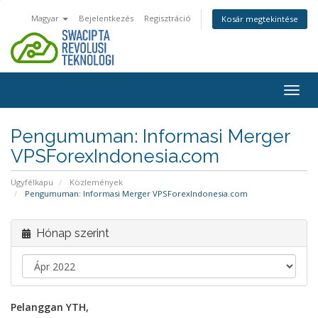
Magyar
Bejelentkezés
Regisztráció
Kosár megtekintése
Váltá
a
navig
Pengumuman: Informasi Merger
VPSForexIndonesia.com
Ügyfélkapu
Közlemények
Pengumuman: Informasi Merger VPSForexIndonesia.com
Hónap szerint
Pelanggan YTH,