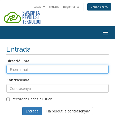
Català
Entrada
Registrar-se
Veure Carro
Togg
navig
Entrada
Direcció Email
Contrasenya
Recordar Dades d'usuari
Ha perdut la contrasenya?