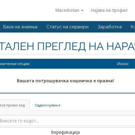
Macedonian
Најава на профил
База на знаења
Статус на сервери
Заработка
К
ТАЛЕН ПРЕГЛЕД НА НАР
нителни опции
Износ
Вашата потрошувачка кошничка е празна!
еси промо код
Одданочување
Верификација