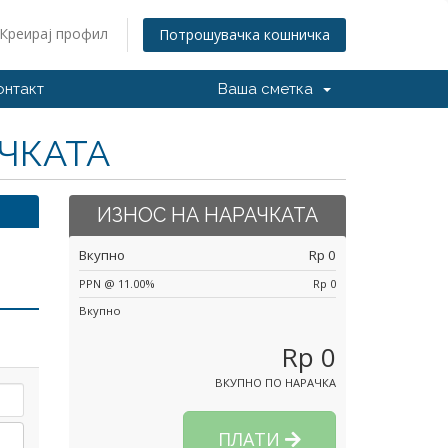
Креирај профил
Потрошувачка кошничка
онтакт
Ваша сметка
АЧКАТА
ИЗНОС НА НАРАЧКАТА
Вкупно
Rp 0
PPN @ 11.00%
Rp 0
Вкупно
Rp 0
ВКУПНО ПО НАРАЧКА
ПЛАТИ